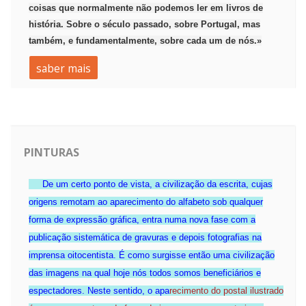
coisas que normalmente não podemos ler em livros de
história. Sobre o século passado, sobre Portugal, mas
também, e fundamentalmente, sobre cada um de nós.»
saber mais
PINTURAS
De um certo ponto de vista, a civilização da escrita, cujas
origens remotam ao aparecimento do alfabeto sob qualquer
forma de expressão gráfica, entra numa nova fase com a
publicação sistemática de gravuras e depois fotografias na
imprensa oitocentista. É como surgisse então uma civilização
das imagens na qual hoje nós todos somos beneficiários e
espectadores. Neste sentido, o apa
recimento do postal ilustrado