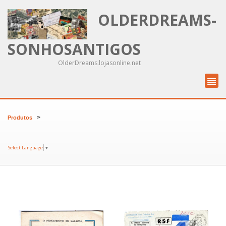
OLDERDREAMS-
SONHOSANTIGOS
OlderDreams.lojasonline.net
>
Produtos
Select Language
▼