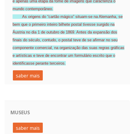
é apenas uma etapa da fome de imagens que caracteriza o
mundo contemporâneo.
As origens do “cartão mágico” situam-se na Alemanha, se
bem que o primeiro inteiro bilhete postal tivesse surgido na
Áustria no dia 1 de outubro de 1869. Antes da expansão dos
finais do século, contudo, o postal teve de se afirmar no seu
componente comercial, na organização das suas regras gráficas
e artísticas e teve de encontrar um formulário escrito que o
identificasse perante terceiros.
saber mais
MUSEUS
saber mais