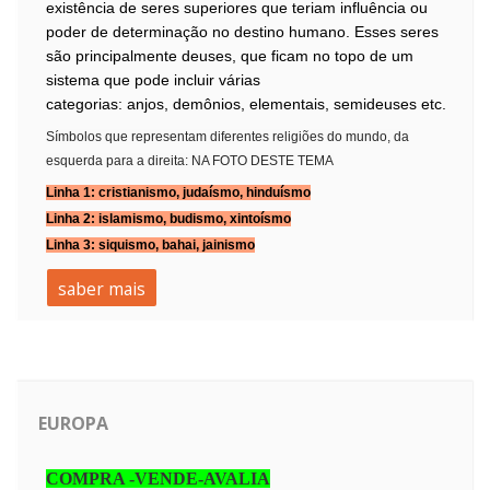
existência de seres superiores que teriam influência ou
poder de determinação no destino humano. Esses seres
são principalmente deuses, que ficam no topo de um
sistema que pode
incluir
várias
categorias:
anjos
,
demônios
,
elementais
,
semideuses
etc.
Símbolos que representam diferentes religiões do mundo, da
esquerda para a direita: NA FOTO DESTE TEMA
Linha 1:
cristianismo
,
judaísmo
,
hinduísmo
Linha 2:
islamismo
,
budismo
,
xintoísmo
Linha 3:
siquismo
,
bahai
,
jainismo
saber mais
EUROPA
COMPRA -VENDE-AVALIA