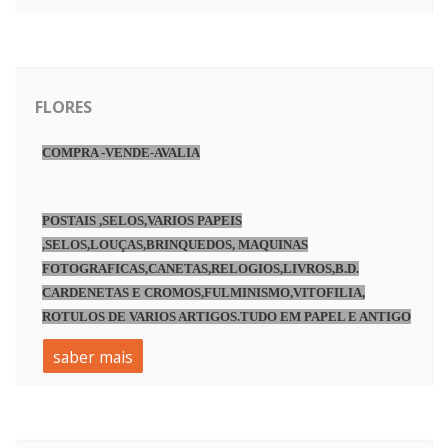
FLORES
COMPRA -VENDE-AVALIA
POSTAIS ,SELOS,VARIOS PAPEIS
,SELOS,LOUÇAS,BRINQUEDOS, MAQUINAS
FOTOGRAFICAS,CANETAS,RELOGIOS,LIVROS,B.D.
CARDENETAS E CROMOS,FULMINISMO,VITOFILIA,
ROTULOS DE VARIOS ARTIGOS.TUDO EM PAPEL E ANTIGO
saber mais