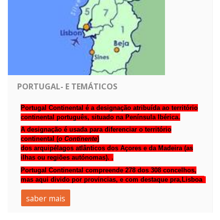
PORTUGAL- E TEMÁTICOS
Portugal Continental é a designação atribuída ao território
continental português, situado na
Península Ibérica
.
A designação é usada para diferenciar o território
continental (
o Continente
)
dos
arquipélagos
atlânticos
dos
Açores
e da
Madeira
(as
ilhas ou regiões autónomas). .
Portugal Continental compreende 278 dos 308 concelhos,
mas aqui divido por provincias, e com destaque pra,Lisboa
saber mais