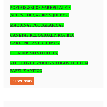
POSTAIS ,SELOS,VARIOS PAPEIS
,SELOS,LOUÇAS,BRINQUEDOS,
MAQUINAS FOTOGRAFICAS,
CANETAS,RELOGIOS,LIVROS,B.D.
CARDENETAS E CROMOS,
FULMINISMO,VITOFILIA,
ROTULOS DE VARIOS ARTIGOS.TUDO EM
PAPEL E ANTIGO
saber mais