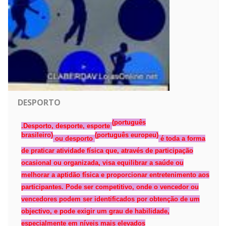
DESPORTO
(
português
.
Desporto
, desporte, esporte
brasileiro
)
(
português europeu
)
ou
desporto
é toda a forma
de praticar
atividade física
que, através de participação
ocasional ou organizada, visa equilibrar a saúde ou
melhorar a aptidão física e proporcionar
entretenimento
aos
participantes. Pode ser
competitivo
, onde o vencedor ou
vencedores podem ser identificados por obtenção de um
objectivo, e pode exigir um grau de
habilidade
,
especialmente em níveis mais elevados