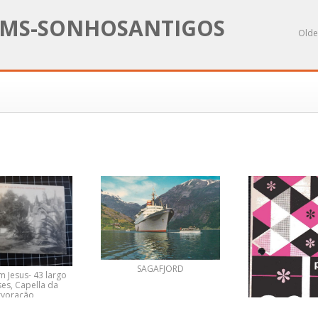
MS-SONHOSANTIGOS
Olde
SAGAFJORD
 Jesus- 43 largo
es, Capella da
rvoração