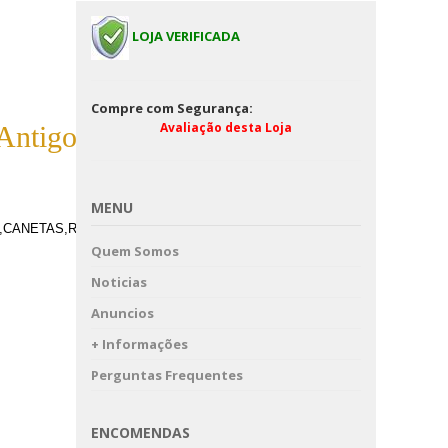
LOJA VERIFICADA
DEFESA NACIONAL-Nº
ANO 1941
Compre com Segurança:
Avaliação desta Loja
Antigos
LHO 7000
MENU
,CANETAS,RELOGIOS,LIVROS,B.D.
Quem Somos
Noticias
Anuncios
+ Informações
Perguntas Frequentes
ENCOMENDAS