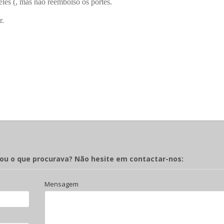
les (, mas não reembolso os portes.
r.
rou o que procurava? Não hesite em contactar-nos:
Mensagem