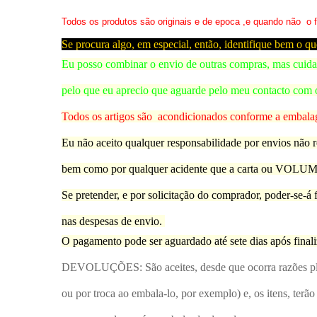
Todos os produtos são originais e de epoca ,e quando não o 
Se procura algo, em especial, então, identifique bem o 
Eu posso combinar o envio de outras compras, mas cuidad
pelo que eu aprecio que
aguarde
pelo meu contacto com o
Todos os artigos são acondicionados conforme a embal
Eu não aceito qual
quer respons
abilidade por env
ios n
ão 
bem como por qualquer acidente que a carta ou VOLUME
Se pretender, e por solicitação do comprador, poder-se-á f
nas despesas de envio.
O pagamento pode ser aguardado até sete dias após final
DEVOLUÇÕES
: São aceites, desde que ocorra razões pl
ou por troca ao embala-lo, por exemplo) e, os itens, ter