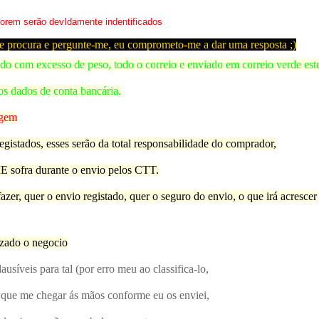
forem serão devIdamente indentificados
que procura e pergunte-me, eu comprometo-me a dar uma resposta ;)
o com excesso de peso, todo o correio e enviado em correio verde est
s dados de conta bancária.
agem
registados, esses serão da total responsabilidade do comprador,
 sofra durante o envio pelos CTT.
azer, quer o envio registado, quer o seguro do envio, o que irá acrescer
izado o negocio
ausíveis para tal (por erro meu ao classifica-lo,
ão que me chegar ás mãos conforme eu os enviei,