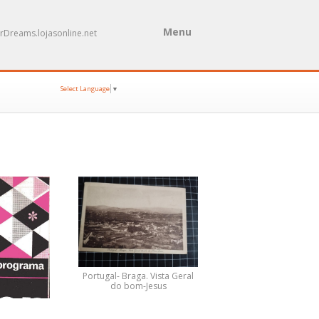
Menu
rDreams.lojasonline.net
Select Language
▼
Portugal- Braga. Vista Geral
do bom-Jesus