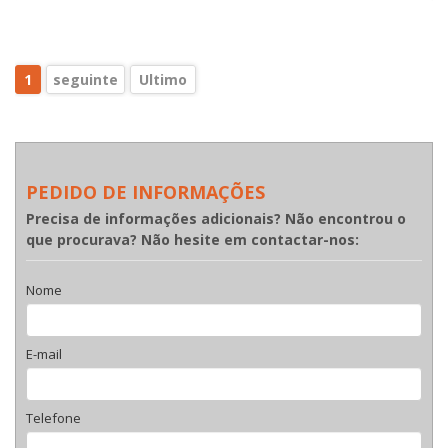
1
seguinte
Ultimo
PEDIDO DE INFORMAÇÕES
Precisa de informações adicionais? Não encontrou o
que procurava? Não hesite em contactar-nos:
Nome
E-mail
Telefone