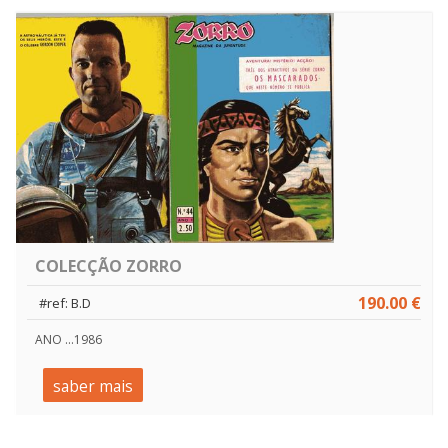
COLECÇÃO ZORRO
190.00 €
#ref: B.D
ANO ...1986
saber mais