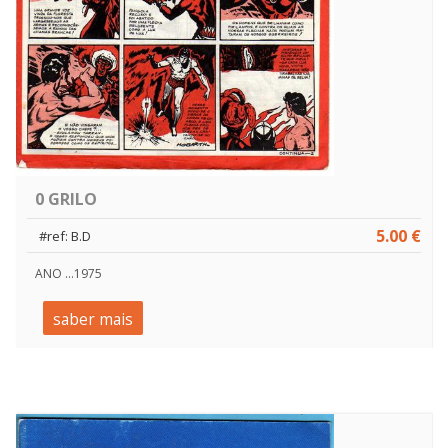
0 GRILO
5.00 €
#ref: B.D
ANO ...1975
saber mais