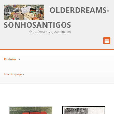
OLDERDREAMS-
SONHOSANTIGOS
OlderDreams.lojasonline.net
>
Produtos
Select Language
▼