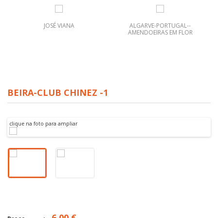
JOSÉ VIANA
ALGARVE-PORTUGAL--
AMENDOEIRAS EM FLOR
BEIRA-CLUB CHINEZ -1
clique na foto para ampliar
6.00 €