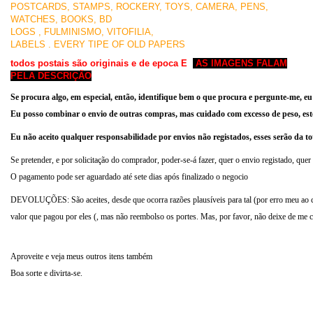
POSTCARDS, STAMPS, ROCKERY, TOYS, CAMERA, PENS,
WATCHES, BOOKS, BD
LOGS , FULMINISMO, VITOFILIA,
LABELS . EVERY TIPE OF OLD PAPERS
todos postais são originais e de epoca E
AS IMAGENS FALAM
PELA DESCRIÇÃO
Se procura algo, em especial, então, identifique bem o que procura e pergunte-me, 
Eu posso combinar o envio de outras compras, mas cuidado com
excesso de peso, es
Eu não aceito qual
quer respons
abilidade por env
ios n
ão registados, esses serão da 
Se pretender, e por solicitação do comprador, poder-se-á fazer, quer o envio registado, quer
O pagamento pode ser aguardado até sete dias após finalizado o negocio
DEVOLUÇÕES
: São aceites, desde que ocorra razões plausíveis para tal (por erro meu a
valor que pagou por eles (, mas não reembolso os portes. Mas, por favor, não deixe de me co
Aproveite e veja meus outros itens também
Boa sorte e divirta-se.