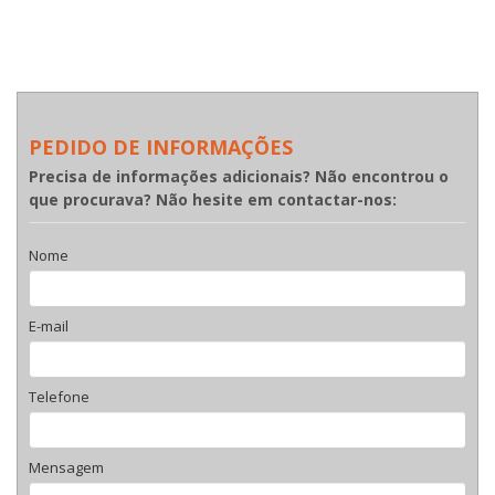
PEDIDO DE INFORMAÇÕES
Precisa de informações adicionais? Não encontrou o
que procurava? Não hesite em contactar-nos:
Nome
E-mail
Telefone
Mensagem