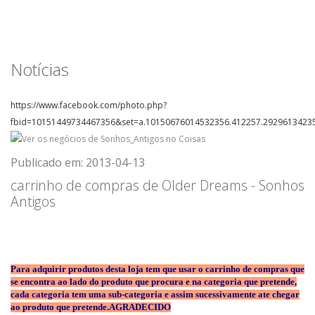
Notícias
https://www.facebook.com/photo.php?
fbid=10151449734467356&set=a.10150676014532356.412257.2929613423
Publicado em: 2013-04-13
carrinho de compras de Older Dreams - Sonhos
Antigos
Para adquirir produtos desta loja tem que usar o carrinho de compras que
se encontra ao lado do produto que procura e na categoria que pretende,
cada categoria tem uma sub-categoria e assim sucessivamente ate chegar
ao produto que pretende.AGRADECIDO