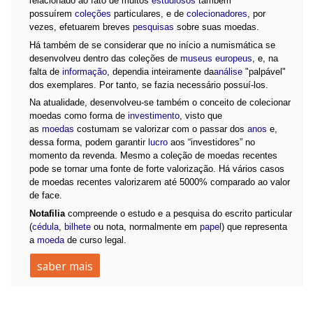
relacionado ao fato de muitos
estudiosos
também
possuírem
coleções
particulares, e de
colecionadores
, por
vezes, efetuarem breves
pesquisas
sobre suas moedas.
Há também de se considerar que no início a numismática se
desenvolveu dentro das coleções de
museus
europeus
, e, na
falta de
informação
, dependia inteiramente da
análise
"palpável"
dos exemplares. Por tanto, se fazia necessário possuí-los.
Na atualidade, desenvolveu-se também o conceito de colecionar
moedas como forma de
investimento
, visto que
as
moedas
costumam se valorizar com o passar dos
anos
e,
dessa forma, podem garantir
lucro
aos “investidores” no
momento da revenda. Mesmo a coleção de moedas recentes
pode se tornar uma fonte de forte valorização. Há vários casos
de moedas recentes valorizarem até 5000% comparado ao valor
de face.
Notafilia
compreende o estudo e a pesquisa do escrito particular
(
cédula
,
bilhete
ou nota, normalmente em
papel
) que representa
a
moeda
de curso legal.
saber mais