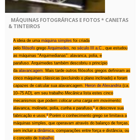
MÁQUINAS FOTOGRÁFICAS E FOTOS * CANETAS
& TINTEIROS
A ideia de uma
máquina simples
foi criada
pelo
filósofo
grego
Arquimedes
, no
século III a.C.
, que estudou
as máquinas "Arquimedianas": alavanca, polia, e
parafuso.
Arquimedes também descobriu o princípio
da
alavancagem
.
Mais tarde outros filósofos gregos definiram as
cinco máquinas clássicas (excluindo o plano inclinado) e foram
capazes de calcular sua alavancagem.
Heron de Alexandria
(ca.
10–75 AD), em seu trabalho
Mecânica
lista estes cinco
mecanismos que podem
colocar uma carga em movimento
:
5
alavanca, molinete, polia, cunha e parafuso,
e descreve sua
8
fabricação e usos.
Porém o conhecimento grego se limitava a
máquinas simples, que operavam através do balanço de forças,
sem incluir a
dinâmica
, comparações entre força e distância, ou
o conceito de
trabalho
.