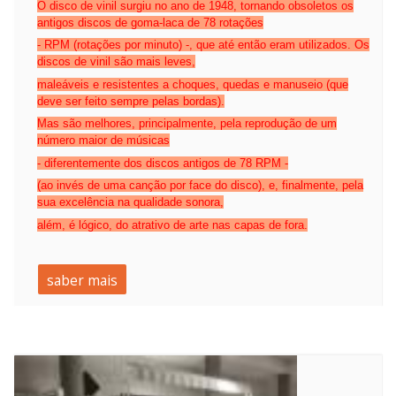
O disco de vinil surgiu no ano de
1948
, tornando obsoletos os
antigos
discos de goma-laca
de 78 rotações
- RPM (rotações por minuto) -, que até então eram utilizados. Os
discos de vinil são mais leves,
maleáveis e resistentes a choques, quedas e manuseio (que
deve ser feito sempre pelas bordas).
Mas são melhores, principalmente, pela reprodução de um
número maior de músicas
- diferentemente dos discos antigos de 78 RPM -
(ao invés de uma canção por face do disco), e, finalmente, pela
sua excelência na qualidade sonora,
além, é lógico, do atrativo de arte nas capas de fora.
saber mais