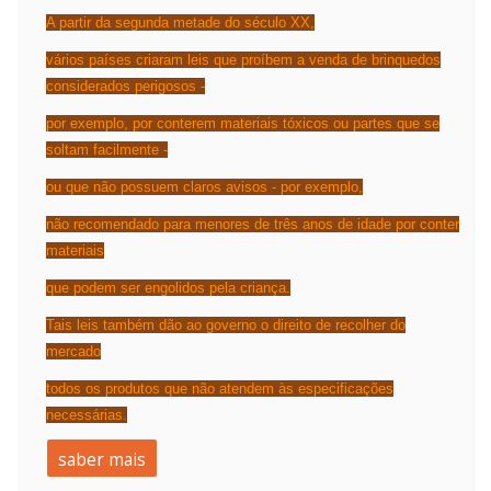
A partir da segunda metade do
século XX
,
vários países criaram leis que proíbem a venda de brinquedos
considerados perigosos -
por exemplo, por conterem materiais
tóxicos
ou partes que se
soltam facilmente -
ou que não possuem claros avisos - por exemplo,
não recomendado para menores de três anos de idade por conter
materiais
que podem ser engolidos pela criança.
Tais leis também dão ao governo o direito de recolher do
mercado
todos os produtos que não atendem às especificações
necessárias.
saber mais