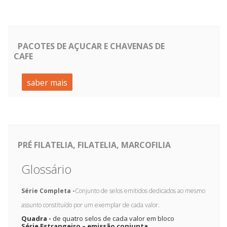
PACOTES DE AÇUCAR E CHAVENAS DE
CAFE
saber mais
PRÉ FILATELIA, FILATELIA, MARCOFILIA
Glossário
Série Completa -
Conjunto de selos emitidos dedicados ao mesmo
assunto constituído por um exemplar de cada valor.
Quadra -
de quatro selos de cada valor em bloco
Série Estrangeiro – emissão conjunta