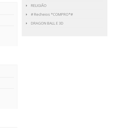
RELIGIÃO
# Recheios *COMPRO*#
DRAGON BALL E 3D