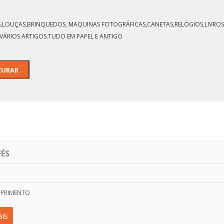
LOS,LOUÇAS,BRINQUEDOS, MAQUINAS FOTOGRÁFICAS,CANETAS,RELÓGIOS,LIVROS,
GUARDA-NICHO DA
TORRE-2X
VÁRIOS ARTIGOS.TUDO EM PAPEL E ANTIGO
FÉS
MPRIMENTO
is