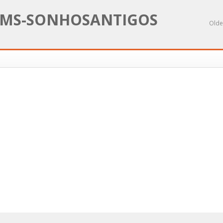
MS-SONHOSANTIGOS
Olde
COMPANH
apa de latas de
MOÇAMB
nserva-A