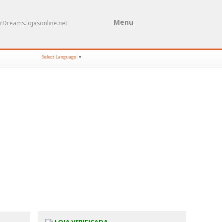
Menu
rDreams.lojasonline.net
Select Language
▼
IA DE
VIZELLA-PONTE ROMANA
IQUE