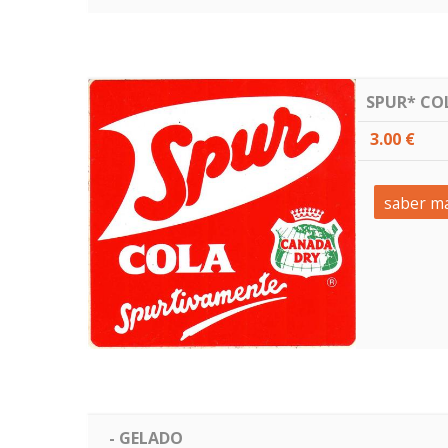
SPUR* CO
3.00 €
saber ma
- GELADO