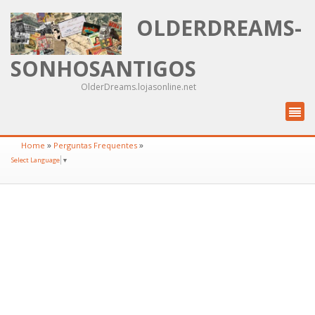
OLDERDREAMS-
SONHOSANTIGOS
OlderDreams.lojasonline.net
»
»
Home
Perguntas Frequentes
Select Language
▼