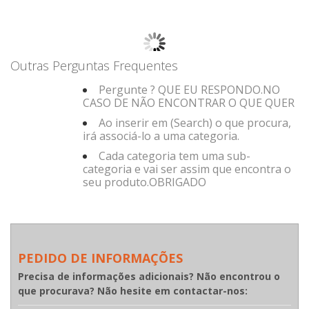
Outras Perguntas Frequentes
Pergunte ? QUE EU RESPONDO.NO
VELHA MESA
CASO DE NÃO ENCONTRAR O QUE QUER
Jane do tarzan na praia
Ao inserir em (Search) o que procura,
irá associá-lo a uma categoria.
Cada categoria tem uma sub-
categoria e vai ser assim que encontra o
seu produto.OBRIGADO
PEDIDO DE INFORMAÇÕES
Precisa de informações adicionais? Não encontrou o
que procurava? Não hesite em contactar-nos: