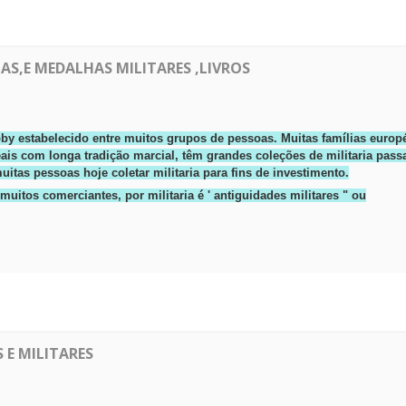
IAS,E MEDALHAS MILITARES ,LIVROS
obby estabelecido entre muitos grupos de pessoas.
Muitas famílias europé
eais com longa tradição marcial, têm grandes coleções de militaria pas
itas pessoas hoje coletar militaria para fins de investimento.
muitos comerciantes, por militaria é '
antiguidades militares "
ou
 E MILITARES