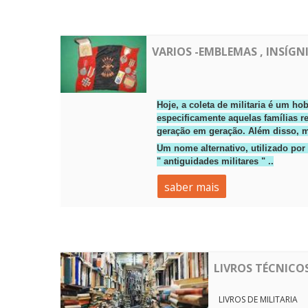
VARIOS -EMBLEMAS , INSÍGN
Hoje, a coleta de militaria é um h
especificamente aquelas famílias r
geração em geração.
Além disso, mu
Um nome alternativo, utilizado por 
"
antiguidades militares "
.
.
saber mais
LIVROS TÉCNICOS
LIVROS DE MILITARIA