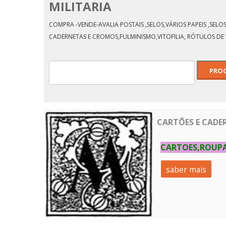
MILITARIA
ALMANAQUE BERTRAND
1946
COMPRA -VENDE-AVALIA POSTAIS ,SELOS,VÁRIOS PAPEIS ,SE
CADERNETAS E CROMOS,FULMINISMO,VITOFILIA, RÓTULOS DE 
CARTÕES E CADE
CARTOES,ROUPA
saber mais