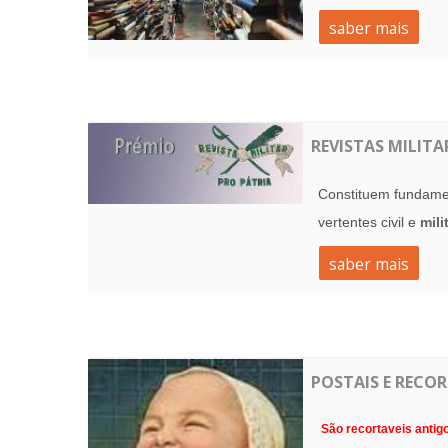
saber mais
REVISTAS MILITA
Constituem fundamen
vertentes civil e
mili
saber mais
POSTAIS E RECOR
São recortaveis antig