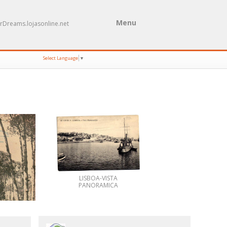
Menu
rDreams.lojasonline.net
Select Language
▼
SANTO TIRSO-Hospi
LISBOA-VISTA
Conde DE S.Bent
PANORAMICA