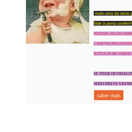
mais uma da série 
Vale à pena conferir
POSTAIS ,SELOS,VAR
CANETAS,RELOGIOS,
ROTULOS DE VARIOS 
SE TIVER DUVIDAS 
SEREI BREVE A RESP
saber mais