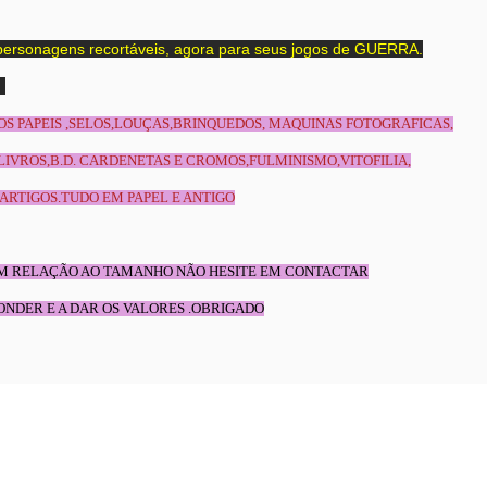
personagens recortáveis, agora para seus jogos de GUERRA.
!
IOS PAPEIS ,SELOS,LOUÇAS,BRINQUEDOS, MAQUINAS FOTOGRAFICAS,
LIVROS,B.D. CARDENETAS E CROMOS,FULMINISMO,VITOFILIA,
ARTIGOS.TUDO EM PAPEL E ANTIGO
EM RELAÇÃO AO TAMANHO NÃO HESITE EM CONTACTAR
ONDER E A DAR OS VALORES .OBRIGADO