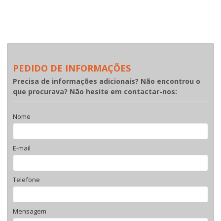
PEDIDO DE INFORMAÇÕES
Precisa de informações adicionais? Não encontrou o
que procurava? Não hesite em contactar-nos:
Nome
E-mail
Telefone
Mensagem