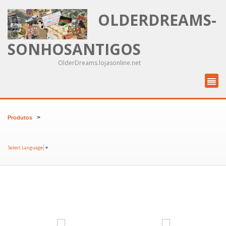
OLDERDREAMS-
SONHOSANTIGOS
OlderDreams.lojasonline.net
>
Produtos
Select Language
▼