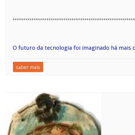
**********************************************************
O futuro da tecnologia foi imaginado há mais 
saber mais