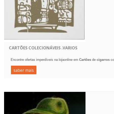
CARTÕES COLECIONÁVEIS .VARIOS
Encontre ofertas imperdíveis na lojaonline em
Cartões
de
cigarros
co
saber mais