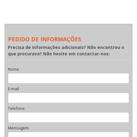
PEDIDO DE INFORMAÇÕES
Precisa de informações adicionais? Não encontrou o
que procurava? Não hesite em contactar-nos:
Nome
E-mail
Telefone
Mensagem