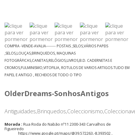
COMPRA -VENDE-AVALIA-------- POSTAIS ,SELOS,VÁRIOS PAPEIS
,SELOS,LOUÇAS,BRINQUEDOS, MAQUINAS
FOTOGRÁFICAS,CANETAS,RELÓGIOS,LIVROS,B.D. CADERNETAS E
CROMOS,FULMINISMO,VITOFILIA, ROTULOS DE VARIOS ARTIGOS.TUDO EM
PAPEL E ANTIGO , RECHEIOS DE TODO O TIPO
OlderDreams-SonhosAntigos
Antiguidades,Brinquedos,Coleccionismo,Coleccionavé
Morada :
Rua Roda do Nabão nº11 2300-343 Carvalhos de
Figueiredo
https://www.google.pt/maps/@39.572263,-8.393502 ,