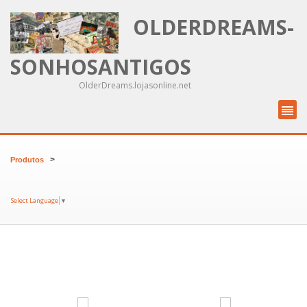
OLDERDREAMS-
SONHOSANTIGOS
OlderDreams.lojasonline.net
>
Produtos
Select Language
▼