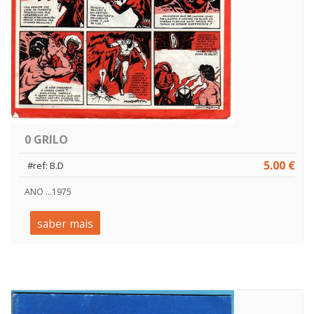
0 GRILO
5.00 €
#ref: B.D
ANO ...1975
saber mais