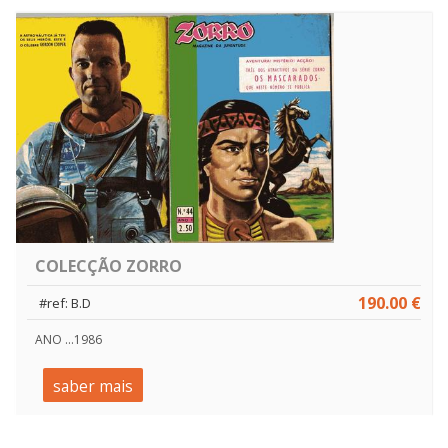
COLECÇÃO ZORRO
190.00 €
#ref: B.D
ANO ...1986
saber mais