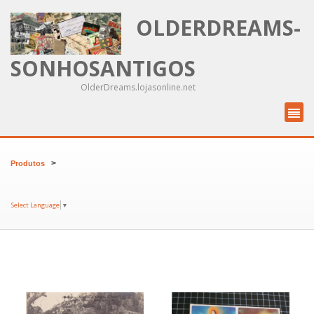
OLDERDREAMS-
SONHOSANTIGOS
OlderDreams.lojasonline.net
>
Produtos
Select Language
▼