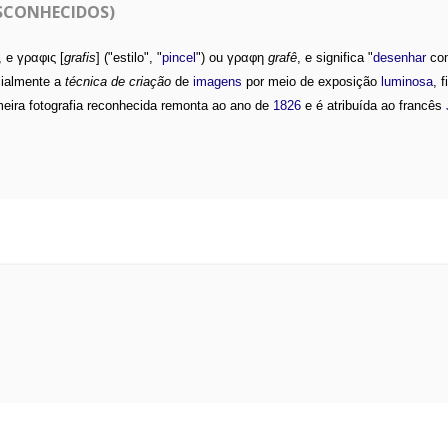
ESCONHECIDOS)
), e γραφις [
grafis
] ("estilo", "
pincel
") ou γραφη
grafê
, e significa "
desenhar
com
ialmente a
técnica de criação
de
imagens
por meio de exposição
luminosa
, 
eira fotografia reconhecida remonta ao ano de
1826
e é atribuída ao francês