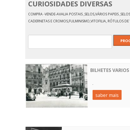
CURIOSIDADES DIVERSAS
leção Cinema- Nº 10
REGULAME
COMPRA -VENDE-AVALIA POSTAIS ,SELOS,VÁRIOS PAPEIS ,SE
DE ME
CADERNETAS E CROMOS,FULMINISMO,VITOFILIA, RÓTULOS DE 
BILHETES VARIOS
.
saber mais