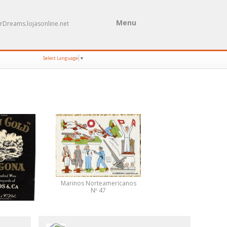
Menu
rDreams.lojasonline.net
Select Language
▼
Marinos Norteamericanos
Nº 47
 GOLD