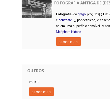
FOTOGRAFIA ANTIGA DE (D
Fotografia
(do
grego
φως [
fós
] ("luz"
e
contraste
"
), por definição,
é essenc
as em uma superfície sensível.
A prim
Nicéphore Niépce
.
saber mais
OUTROS
VARIOS
saber mais