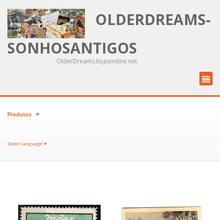
OLDERDREAMS-
SONHOSANTIGOS
OlderDreams.lojasonline.net
>
Produtos
Select Language
▼