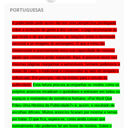
PORTUGUESAS
A publicidade pode assim dar-nos uma perspectiva privilegiada
sobre a evolução do gosto e dos valores, o jogo inconstante do
que muda e do que permanece, as relações entre a identidade
nacional e as imagens do estrangeiro. O que a torna tão
interessante é precisamente essa sua capacidade de misturar
aquilo que costuma andar separado. Aqui, é possível reunir nas
mesmas páginas margarinas e automóveis, homens poderosos e
donas de casa, o tradicional e conservador ao lado do arrojado e
sofisticado. Em princípio, não há limites para o estudo da
publicidade.
Esta leitura procura acompanhar os modos como os
próprios anúncios invadiram o quotidiano e entraram em todos os
espaços e momentos da existência humana. «Foi Você Que
Pdeiu Uma História da Publicidade?» é, assim, o resultado de
escolhas difíceis. Muitos anúncios ficaram por mostrar e temas
por tratar. O que fica, espera-se, conta ainda coisas que
normalmente não podemos ler em livros de história. Sobre o