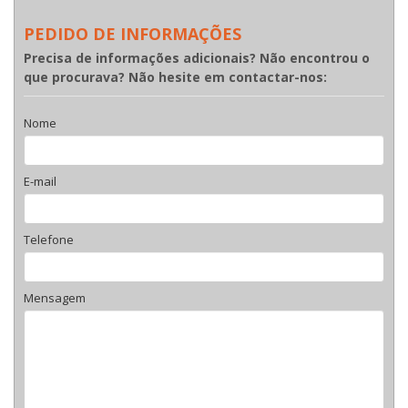
PEDIDO DE INFORMAÇÕES
Precisa de informações adicionais? Não encontrou o
que procurava? Não hesite em contactar-nos:
Nome
E-mail
Telefone
Mensagem