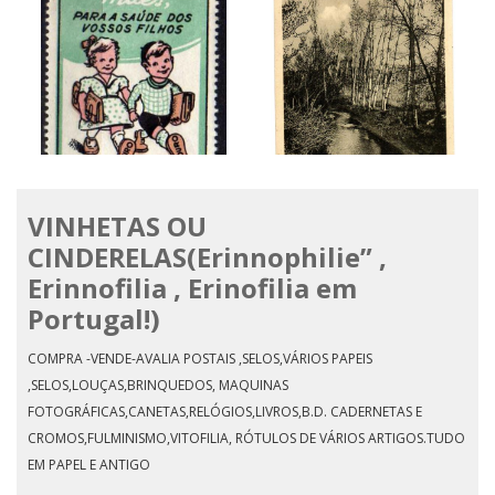
VINHETAS OU
SOLAS DE COURO
CINDERELAS(Erinnophilie” ,
BOMBARRAL RIO REAL
Erinnofilia , Erinofilia em
Portugal!)
COMPRA -VENDE-AVALIA POSTAIS ,SELOS,VÁRIOS PAPEIS
,SELOS,LOUÇAS,BRINQUEDOS, MAQUINAS
FOTOGRÁFICAS,CANETAS,RELÓGIOS,LIVROS,B.D. CADERNETAS E
CROMOS,FULMINISMO,VITOFILIA, RÓTULOS DE VÁRIOS ARTIGOS.TUDO
EM PAPEL E ANTIGO