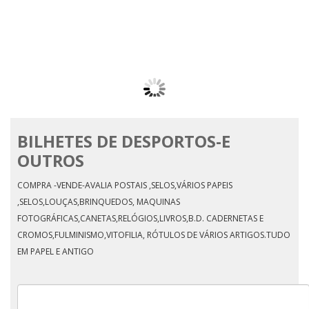
SANTAREM-PRAÇA DO
VISCONDE DO PILAR-
MERCADO
BILHETES DE DESPORTOS-E
PLATEIA-SODOMA E
OUTROS
G0MORRA
COMPRA -VENDE-AVALIA POSTAIS ,SELOS,VÁRIOS PAPEIS
,SELOS,LOUÇAS,BRINQUEDOS, MAQUINAS
FOTOGRÁFICAS,CANETAS,RELÓGIOS,LIVROS,B.D. CADERNETAS E
CROMOS,FULMINISMO,VITOFILIA, RÓTULOS DE VÁRIOS ARTIGOS.TUDO
EM PAPEL E ANTIGO