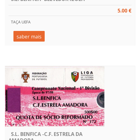
5.00 €
TAÇA UEFA
saber mais
S.L. BENFICA -C.F. ESTRELA DA