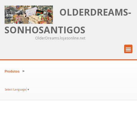
OLDERDREAMS-
SONHOSANTIGOS
OlderDreams.lojasonline.net
>
Produtos
Select Language
▼