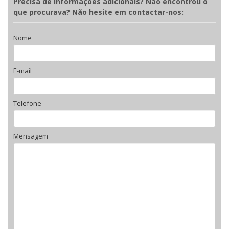
Precisa de informações adicionais? Não encontrou o
que procurava? Não hesite em contactar-nos:
Nome
E-mail
Telefone
Mensagem