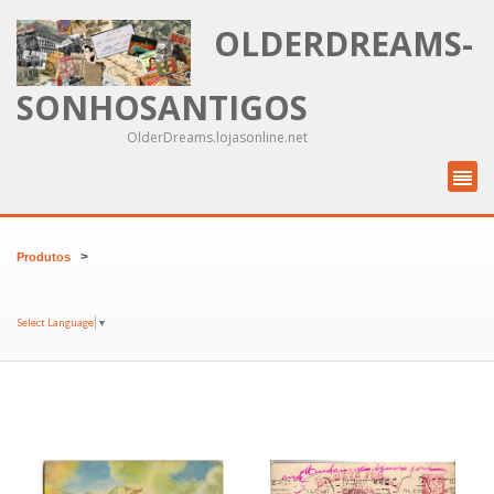
OLDERDREAMS-
SONHOSANTIGOS
OlderDreams.lojasonline.net
>
Produtos
Select Language
▼