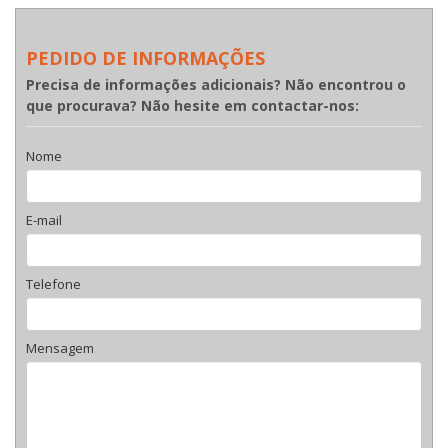
PEDIDO DE INFORMAÇÕES
Precisa de informações adicionais? Não encontrou o
que procurava? Não hesite em contactar-nos:
Nome
E-mail
Telefone
Mensagem