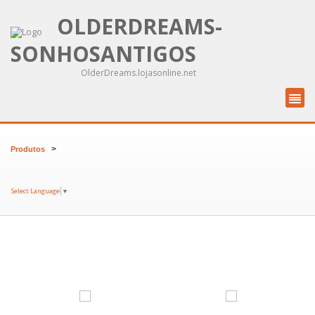
OLDERDREAMS-
SONHOSANTIGOS
OlderDreams.lojasonline.net
>
Produtos
Select Language
▼