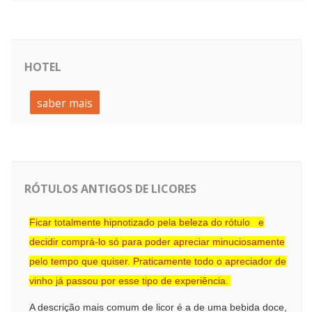
HOTEL
saber mais
RÓTULOS ANTIGOS DE LICORES
Ficar totalmente hipnotizado pela beleza do rótulo e
decidir comprá-lo só para poder apreciar minuciosamente
pelo tempo que quiser. Praticamente todo o apreciador de
vinho já passou por esse tipo de experiência.
A descrição mais comum de licor é a de uma bebida doce,