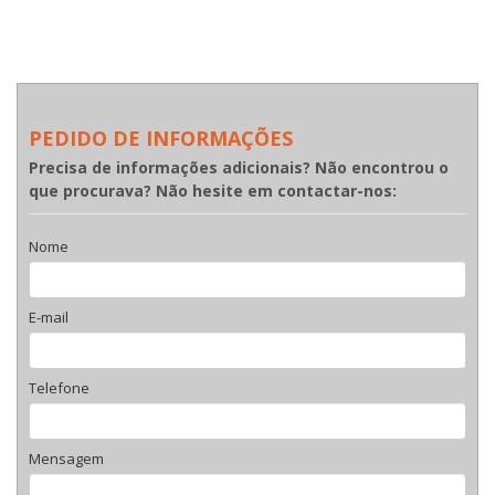
PEDIDO DE INFORMAÇÕES
Precisa de informações adicionais? Não encontrou o
que procurava? Não hesite em contactar-nos:
Nome
E-mail
Telefone
Mensagem