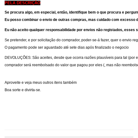
PELA DESCRIÇÃO
Se procura algo, em especial, então, identifique bem o que procura e perg
Eu posso combinar o envio de outras compras, mas cuidado com
excesso d
Eu não aceito qual
quer respons
abilidade por env
ios n
ão registados, esses s
Se pretender, e por solicitação do comprador, poder-se-á fazer, quer o envio re
O pagamento pode ser aguardado até sete dias após finalizado o negocio
DEVOLUÇÕES
: São aceites, desde que ocorra razões plausíveis para tal (por 
comprador será reembolsado do valor que pagou por eles (, mas não reembolso o
Aproveite e veja meus outros itens também
Boa sorte e divirta-se.