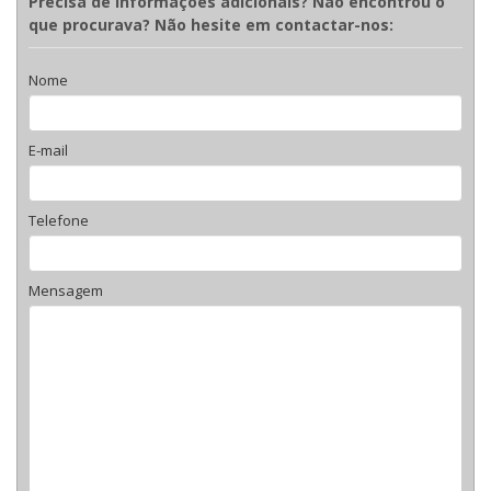
Precisa de informações adicionais? Não encontrou o
que procurava? Não hesite em contactar-nos:
Nome
E-mail
Telefone
Mensagem