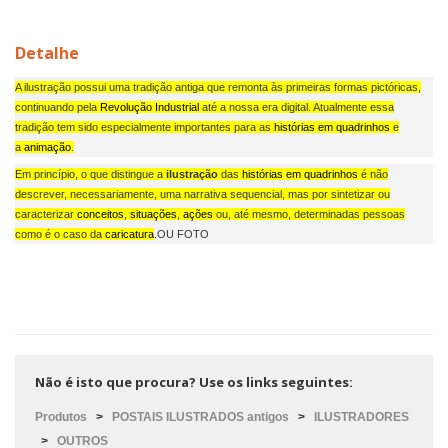
Detalhe
A ilustração possui uma tradição antiga que remonta às primeiras formas pictóricas,
continuando pela
Revolução Industrial
até a nossa era digital. Atualmente essa
tradição tem sido especialmente importantes para as
histórias em quadrinhos
e
a
animação
.
Em princípio, o que distingue a
ilustração
das
histórias em quadrinhos
é não
descrever, necessariamente, uma narrativa sequencial, mas por sintetizar ou
caracterizar
conceitos
,
situações
,
ações
ou, até mesmo, determinadas pessoas
como é o caso da
caricatura
.OU FOTO
Não é isto que procura? Use os links seguintes:
Produtos
>
POSTAIS ILUSTRADOS antigos
>
ILUSTRADORES
>
OUTROS