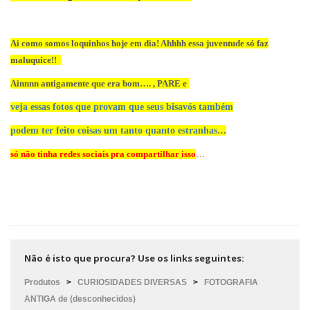
Ai como somos loquinhos hoje em dia! Ahhhh essa juventude só faz
maluquice!!
Ainnnn antigamente que era bom…. , PARE e
veja essas fotos que provam que seus bisavós também
podem ter feito coisas um tanto quanto estranhas
…
só não tinha redes sociais pra compartilhar isso
…
Não é isto que procura? Use os links seguintes:
Produtos
>
CURIOSIDADES DIVERSAS
>
FOTOGRAFIA
ANTIGA de (desconhecidos)