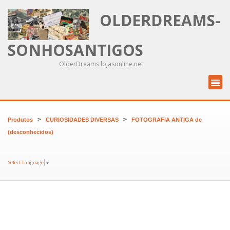
OLDERDREAMS-
SONHOSANTIGOS
OlderDreams.lojasonline.net
>
>
Produtos
CURIOSIDADES DIVERSAS
FOTOGRAFIA ANTIGA de
(desconhecidos)
Select Language
▼