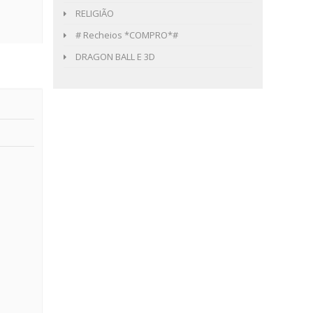
RELIGIÃO
# Recheios *COMPRO*#
DRAGON BALL E 3D