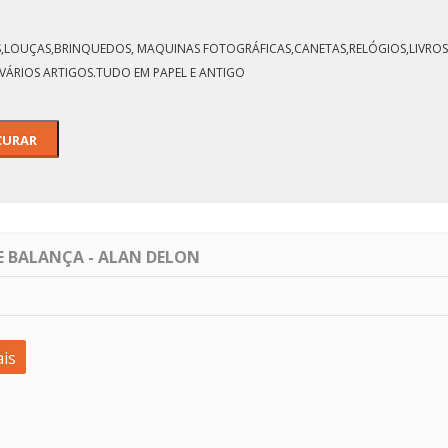
LOS,LOUÇAS,BRINQUEDOS, MAQUINAS FOTOGRÁFICAS,CANETAS,RELÓGIOS,LIVROS,
Gerez-PONTE FEIA SOBRE O
RIO HOMEM
VÁRIOS ARTIGOS.TUDO EM PAPEL E ANTIGO
E BALANÇA - ALAN DELON
is