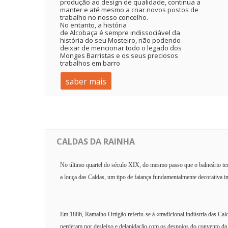
produção ao design de qualidade, continua a
manter e até mesmo a criar novos postos de
trabalho no nosso concelho.
No entanto, a história
de Alcobaça é sempre indissociável da
história do seu Mosteiro, não podendo
deixar de mencionar todo o legado dos
Monges Barristas e os seus preciosos
trabalhos em barro
saber mais
CALDAS DA RAINHA
No último quartel do século XIX, do mesmo passo que o balneário terma
a louça das Caldas, um tipo de faiança fundamentalmente decorativa ins
Em 1886, Ramalho Ortigão referiu-se à «tradicional indústria das Cal
perderam por desleixo e delapidação com os despojos do convento da 