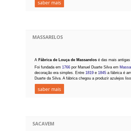
saber mais
MASSARELOS
A
Fábrica de Louça de Massarelos
é das mais antiga
Foi fundada em
1766
por Manuel Duarte Silva em
Massa
decoração era simples. Entre
1819
e
1845
a fábrica é ar
Duarte da Silva. A fábrica chegou a produzir azulejos liso
saber mais
SACAVEM