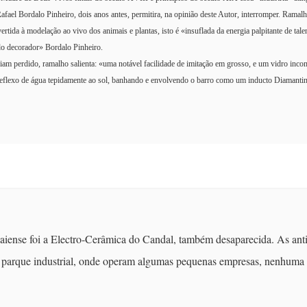
fael Bordalo Pinheiro, dois anos antes, permitira, na opinião deste Autor, interromper. Ramalh
vertida à modelação ao vivo dos animais e plantas, isto é «insuflada da energia palpitante de tale
e do decorador» Bordalo Pinheiro.
teriam perdido, ramalho salienta: «uma notável facilidade de imitação em grosso, e um vidro inc
reflexo de água tepidamente ao sol, banhando e envolvendo o barro como um inducto Diamanti
iense foi a Electro-Cerâmica do Candal, também desaparecida. As ant
m parque industrial, onde operam algumas pequenas empresas, nenhuma 