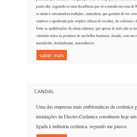
ponto alto, seguindo-se uma decadência que só a entrada em cena de Ra
se ainda à «encantadora tradição», naturalista, que gostaria de ver con
criativo» e apoderada pela «tríplice ciência do escultor, do colorista 
Entre as qualificações da olaria caldense, que apesar de tudo não se 
cobrindo todos os produtos de um brilho luminoso, irisado, com um 
translúcido, deslumbrante, maravilhoso».
saber mais
CANDAL
Uma das empresas mais emblemáticas da cerâmica ga
instalações da Electro-Cerâmica constituem hoje u
ligada à indústria cerâmica, segundo me parece.