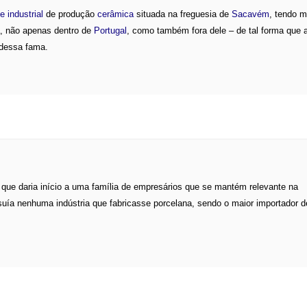
e industrial
de produção
cerâmica
situada na freguesia de
Sacavém
, tendo 
a, não apenas dentro de
Portugal
, como também fora dele – de tal forma que a
 dessa fama.
 que daria início a uma família de empresários que se mantém relevante na
suía nenhuma indústria que fabricasse porcelana, sendo o maior importador 