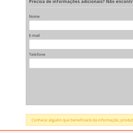
Precisa de informações adicionais? Não encont
Nome
E-mail
Telefone
Conhece alguém que beneficiará da informação, produto