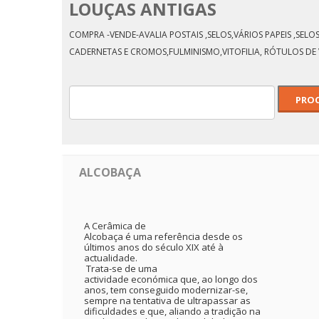
LOUÇAS ANTIGAS
OS PRINCÍPIOS
FUNDAMENTAIS DA
EDUCAÇÃO
JESUS CRUCIFICADO
COMPRA -VENDE-AVALIA POSTAIS ,SELOS,VÁRIOS PAPEIS ,SE
CADERNETAS E CROMOS,FULMINISMO,VITOFILIA, RÓTULOS DE 
ALCOBAÇA
A Cerâmica de
Alcobaça é uma referência desde os
últimos anos do século XIX até à
actualidade.
Trata-se de uma
actividade económica que, ao longo dos
anos, tem conseguido modernizar-se,
sempre na tentativa de ultrapassar as
dificuldades e que, aliando a tradição na