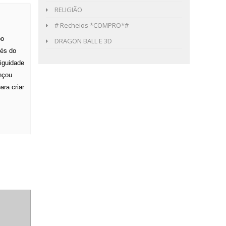
RELIGIÃO
# Recheios *COMPRO*#
po
DRAGON BALL E 3D
vés do
tiguidade
nçou
ara criar