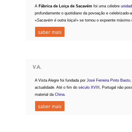
A
Fábrica de Loiça de Sacavém
foi uma célebre
unidad
profundamente o quotidiano da povoação e celebrizado-
«
Sacavém é outra loiça!
» se tornou o expoente máximo
saber mais
V.A.
A Vista Alegre foi fundada por
José Ferreira Pinto Basto
,
actualidade. Até o fim do
século XVIII
, Portugal não pos
material da
China
.
saber mais