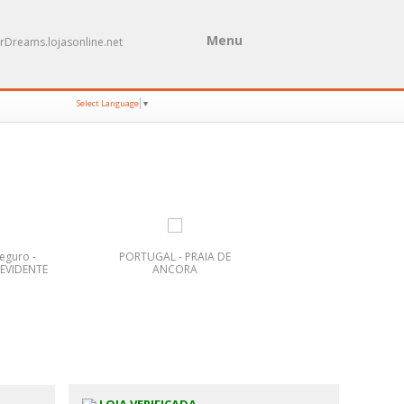
Menu
rDreams.lojasonline.net
Select Language
▼
eguro -
PORTUGAL - PRAIA DE
BUSSACO-ERMIDA 
EVIDENTE
ANCORA
SANTO ANTÃO