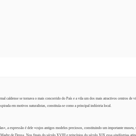
l caldense se tornava o mais concorrido do País e a vila um dos mais atractivos centros de vi
pirada em motivos naturalistas, constituía-se como a principal indústria local.
das», a expressão é dele «cujos antigos modelos preciosos, constituindo um importante museu, 
Madre de Deus». Nos finais do século XVIII e princípios do século XIX essa «indústria» atin