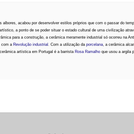
s albores, acabou por desenvolver estilos próprios que com o passar do tem
ístico, a ponto de se poder situar o estado cultural de uma civilização atra
râmica para a construção, a cerâmica meramente industrial só ocorreu na An
pa com a
Revolução industrial
. Com a utilização da
porcelana
, a cerâmica alca
cerâmica artística em Portugal é a barrista
Rosa Ramalho
que usou a argila p