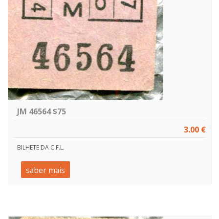
JM 46564 $75
3.00 €
BILHETE DA C.F.L.
saber mais