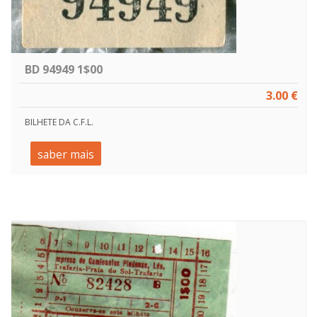
BD 94949 1$00
3.00 €
BILHETE DA C.F.L.
saber mais