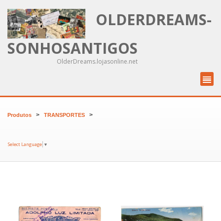
OLDERDREAMS-
SONHOSANTIGOS
OlderDreams.lojasonline.net
>
>
Produtos
TRANSPORTES
Select Language
▼