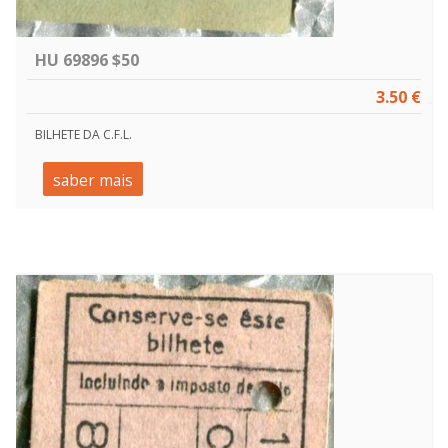
HU 69896 $50
3.50 €
BILHETE DA C.F.L.
saber mais