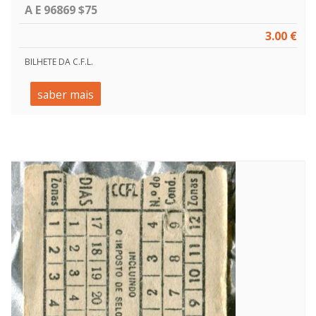
A E 96869 $75
3.00 €
BILHETE DA C.F.L.
saber mais