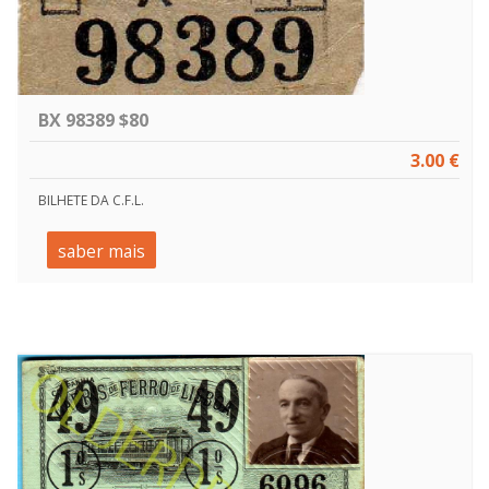
BX 98389 $80
3.00 €
BILHETE DA C.F.L.
saber mais