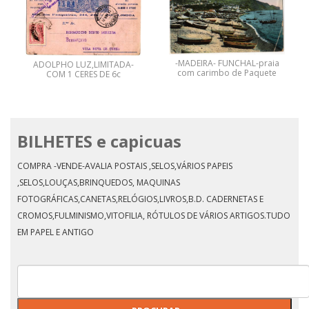
CALDAS DA RAINHA -LAGO
DO PARQUE EM DIA DE
REGATA
BILHETES e capicuas
Abre cartas publicitário
COMPRA -VENDE-AVALIA POSTAIS ,SELOS,VÁRIOS PAPEIS
,SELOS,LOUÇAS,BRINQUEDOS, MAQUINAS
FOTOGRÁFICAS,CANETAS,RELÓGIOS,LIVROS,B.D. CADERNETAS E
CROMOS,FULMINISMO,VITOFILIA, RÓTULOS DE VÁRIOS ARTIGOS.TUDO
EM PAPEL E ANTIGO