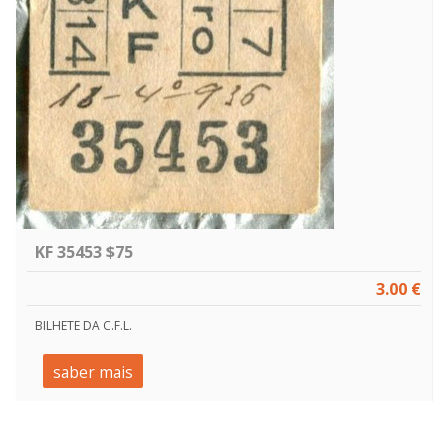
KF 35453 $75
3.00 €
BILHETE DA C.F.L.
saber mais