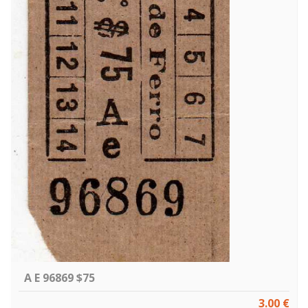
A E 96869 $75
3.00 €