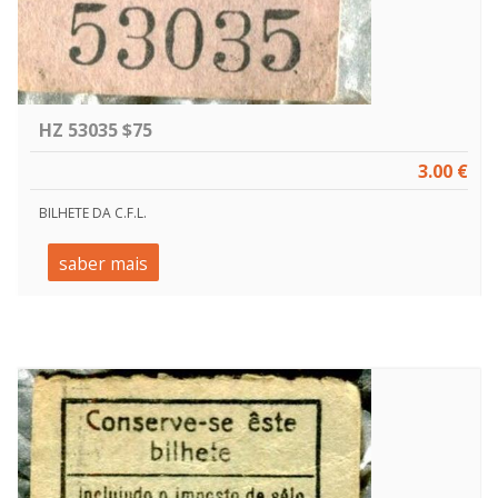
HZ 53035 $75
3.00 €
BILHETE DA C.F.L.
saber mais