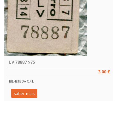
LV 78887 $75
3.00 €
BILHETE DA C.F.L.
saber mais