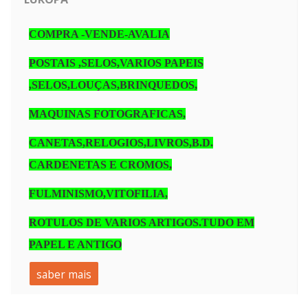
COMPRA -VENDE-AVALIA
POSTAIS ,SELOS,VARIOS PAPEIS
,SELOS,LOUÇAS,BRINQUEDOS,
MAQUINAS FOTOGRAFICAS,
CANETAS,RELOGIOS,LIVROS,B.D.
CARDENETAS E CROMOS,
FULMINISMO,VITOFILIA,
ROTULOS DE VARIOS ARTIGOS.TUDO EM
PAPEL E ANTIGO
saber mais