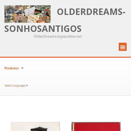
OLDERDREAMS-
SONHOSANTIGOS
OlderDreams.lojasonline.net
>
Produtos
Select Language
▼