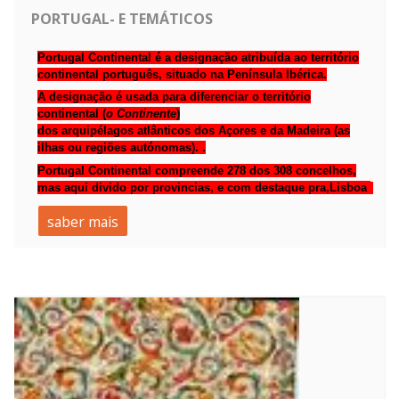
PORTUGAL- E TEMÁTICOS
Portugal Continental é a designação atribuída ao território
continental português, situado na
Península Ibérica
.
A designação é usada para diferenciar o território
continental (
o Continente
)
dos
arquipélagos
atlânticos
dos
Açores
e da
Madeira
(as
ilhas ou regiões autónomas). .
Portugal Continental compreende 278 dos 308 concelhos,
mas aqui divido por provincias, e com destaque pra,Lisboa
saber mais