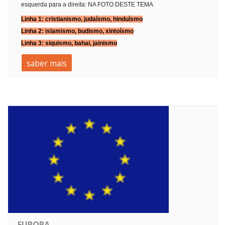
esquerda para a direita: NA FOTO DESTE TEMA
Linha 1:
cristianismo
,
judaísmo
,
hinduísmo
Linha 2:
islamismo
,
budismo
,
xintoísmo
Linha 3:
siquismo
,
bahai
,
jainismo
saber mais
EUROPA