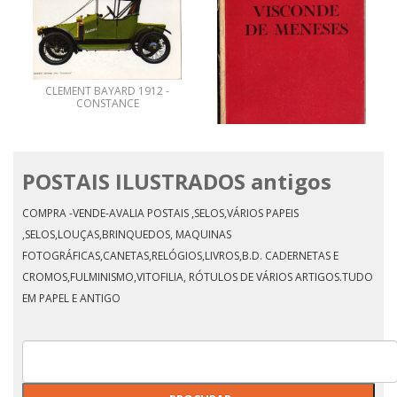
AVENIDA CAMÕES -VIANNA
ILHA DE SANTA MARIA -
DO CASTELLO-
AÇÔRES-CARRO
CONDUZINDO LENHA
POSTAIS ILUSTRADOS antigos
COMPRA -VENDE-AVALIA POSTAIS ,SELOS,VÁRIOS PAPEIS
,SELOS,LOUÇAS,BRINQUEDOS, MAQUINAS
FOTOGRÁFICAS,CANETAS,RELÓGIOS,LIVROS,B.D. CADERNETAS E
CROMOS,FULMINISMO,VITOFILIA, RÓTULOS DE VÁRIOS ARTIGOS.TUDO
EM PAPEL E ANTIGO