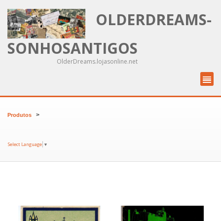
OLDERDREAMS-
SONHOSANTIGOS
OlderDreams.lojasonline.net
>
Produtos
Select Language
▼