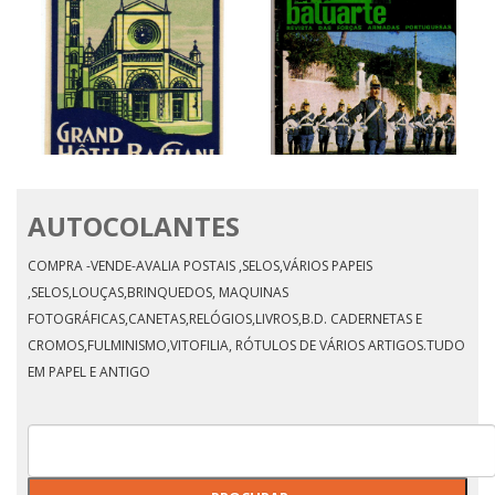
HORARIO DA LINHA DE
CASCAIS 55
AUTOCOLANTES
COMPRA -VENDE-AVALIA POSTAIS ,SELOS,VÁRIOS PAPEIS
2$00 MF 478109
,SELOS,LOUÇAS,BRINQUEDOS, MAQUINAS
FOTOGRÁFICAS,CANETAS,RELÓGIOS,LIVROS,B.D. CADERNETAS E
CROMOS,FULMINISMO,VITOFILIA, RÓTULOS DE VÁRIOS ARTIGOS.TUDO
EM PAPEL E ANTIGO