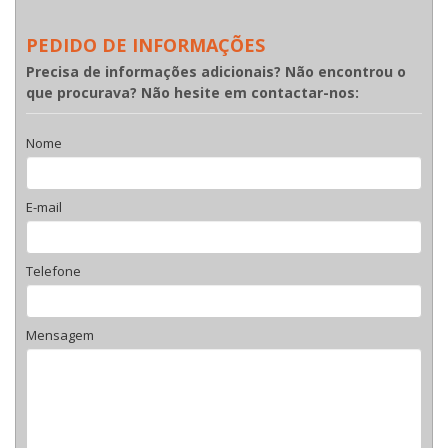
PEDIDO DE INFORMAÇÕES
Precisa de informações adicionais? Não encontrou o
que procurava? Não hesite em contactar-nos:
Nome
E-mail
Telefone
Mensagem