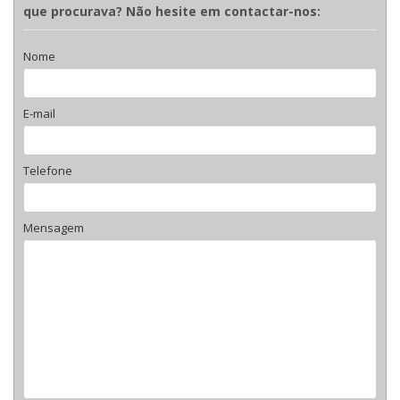
que procurava? Não hesite em contactar-nos:
Nome
E-mail
Telefone
Mensagem