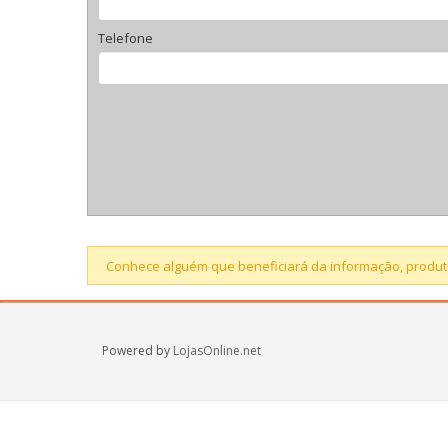
Telefone
Conhece alguém que beneficiará da informação, produto
Powered by
LojasOnline.net