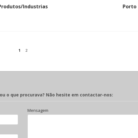
Produtos/Industrias
Porto
1
2
rou o que procurava? Não hesite em contactar-nos:
Mensagem