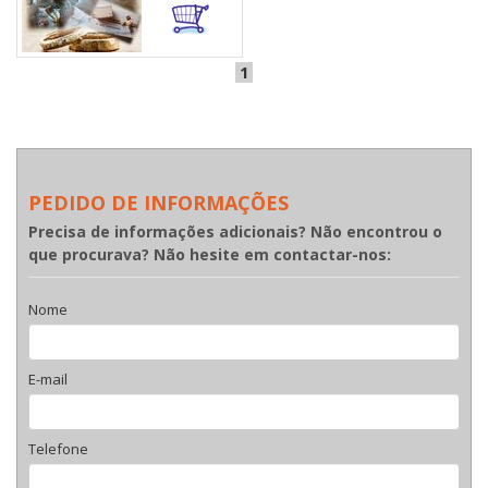
1
PEDIDO DE INFORMAÇÕES
Precisa de informações adicionais? Não encontrou o
que procurava? Não hesite em contactar-nos:
Nome
E-mail
Telefone