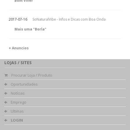
Bom Viver
2017-07-16
SoNaturalVibe - Infos e Dicas com Boa Onda
Mais uma "Borla"
+ Anuncios
LOJAS / SITES
Procurar Loja / Produto
Oportunidades
Notícias
Emprego
Ultimas
LOGIN