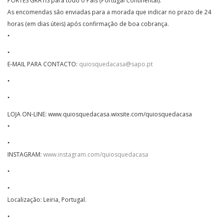
PORTES GRÁTIS para todo o País (Portugal Continental).
As encomendas são enviadas para a morada que indicar no prazo de 24
horas (em dias úteis) após confirmação de boa cobrança.
•
•
E-MAIL PARA CONTACTO:
quiosquedacasa@sapo.pt
•
•
LOJA ON-LINE: www.quiosquedacasa.wixsite.com/quiosquedacasa
•
•
INSTAGRAM:
www.instagram.com/quiosquedacasa
•
•
Localização: Leiria, Portugal.
•