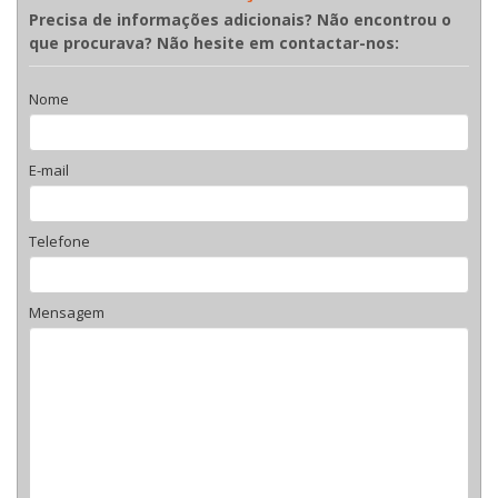
Precisa de informações adicionais? Não encontrou o
que procurava? Não hesite em contactar-nos:
Nome
E-mail
Telefone
Mensagem