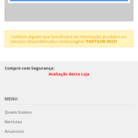
Conhece alguém que beneficiará da informação, produtos ou
serviços disponibilizados nesta página?
PARTILHE-NOS!
Compre com Segurança:
Avaliação desta Loja
MENU
Quem Somos
Noticias
Anuncios