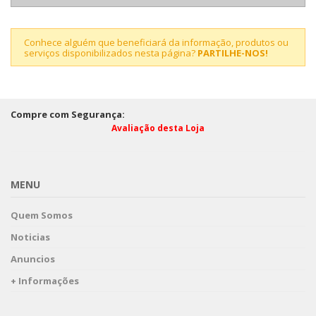
Conhece alguém que beneficiará da informação, produtos ou
serviços disponibilizados nesta página?
PARTILHE-NOS!
Compre com Segurança:
Avaliação desta Loja
MENU
Quem Somos
Noticias
Anuncios
+ Informações