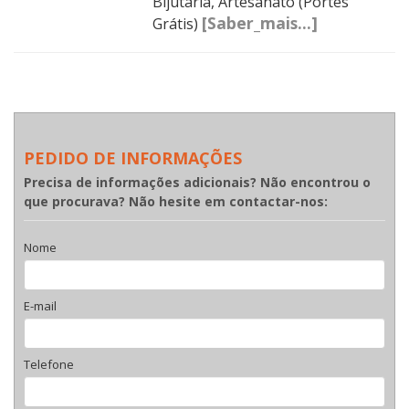
Bijutaria, Artesanato (Portes
[Saber_mais...]
Grátis)
PEDIDO DE INFORMAÇÕES
Precisa de informações adicionais? Não encontrou o
que procurava? Não hesite em contactar-nos:
Nome
E-mail
Telefone