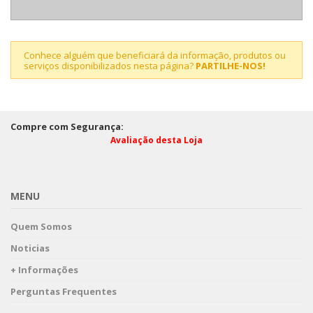
Conhece alguém que beneficiará da informação, produtos ou
serviços disponibilizados nesta página?
PARTILHE-NOS!
Compre com Segurança:
Avaliação desta Loja
MENU
Quem Somos
Noticias
+ Informações
Perguntas Frequentes