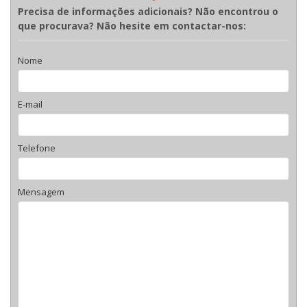
Precisa de informações adicionais? Não encontrou o
que procurava? Não hesite em contactar-nos:
Nome
E-mail
Telefone
Mensagem