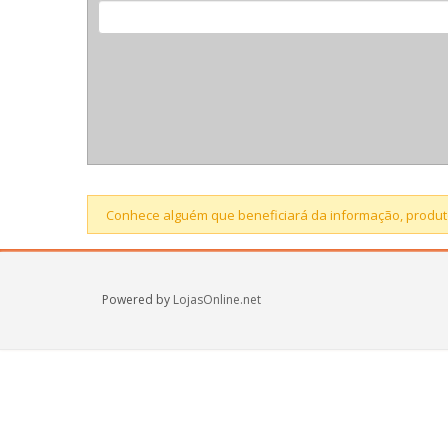
Conhece alguém que beneficiará da informação, produto
Powered by
LojasOnline.net