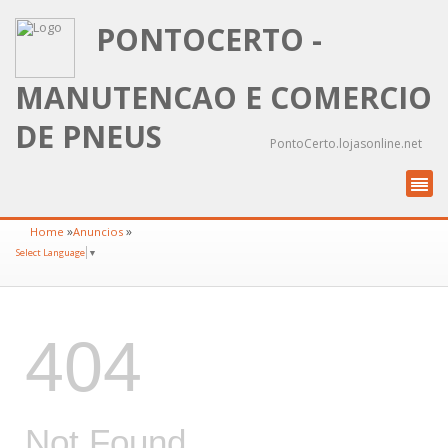
PONTOCERTO -
MANUTENCAO E COMERCIO
DE PNEUS
PontoCerto.lojasonline.net
»
»
Home
Anuncios
Select Language
▼