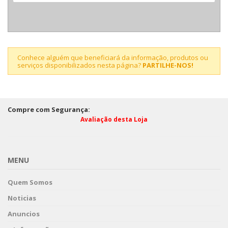
Conhece alguém que beneficiará da informação, produtos ou
serviços disponibilizados nesta página?
PARTILHE-NOS!
Compre com Segurança:
Avaliação desta Loja
MENU
Quem Somos
Noticias
Anuncios