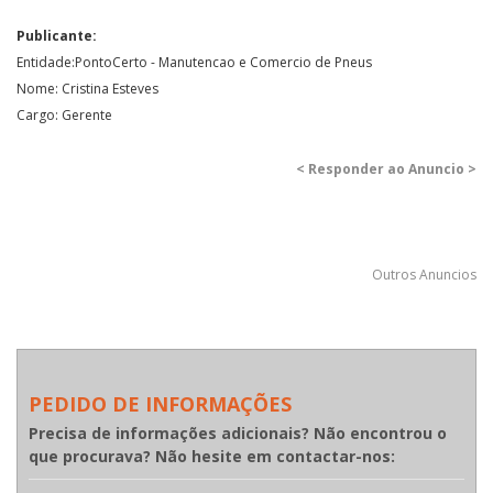
Publicante:
Entidade:PontoCerto - Manutencao e Comercio de Pneus
Nome: Cristina Esteves
Cargo: Gerente
< Responder ao Anuncio >
Outros Anuncios
PEDIDO DE INFORMAÇÕES
Precisa de informações adicionais? Não encontrou o
que procurava? Não hesite em contactar-nos: