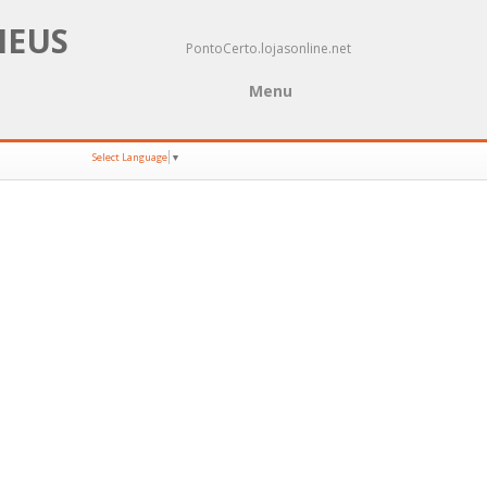
NEUS
PontoCerto.lojasonline.net
Menu
Select Language
▼