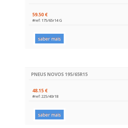
59.50 €
#ref: 175/65r14 G
saber mais
PNEUS NOVOS 195/65R15
48.15 €
#ref: 225/40r18
saber mais