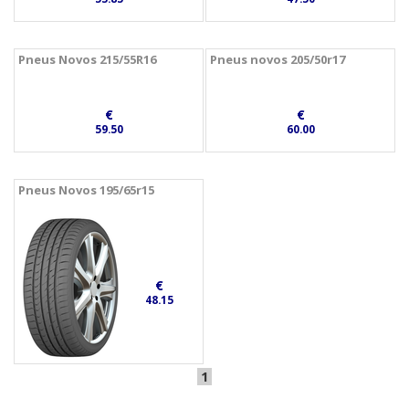
Pneus Novos 215/55R16
Pneus novos 205/50r17
€
€
59.50
60.00
Pneus Novos 195/65r15
€
48.15
1