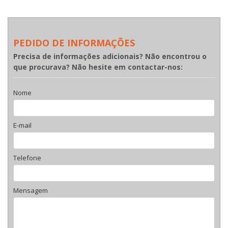
PEDIDO DE INFORMAÇÕES
Precisa de informações adicionais? Não encontrou o
que procurava? Não hesite em contactar-nos:
Nome
E-mail
Telefone
Mensagem