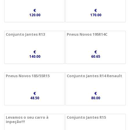
€
€
120.00
170.00
Conjunto Jantes R13
Pneus Novos 195R14C
€
€
140.00
60.65
Pneus Novos 185/55R15
Conjunto Jantes R14 Renault
€
€
48.50
80.00
Levamos o seu carro à
Conjunto Jantes R15
inpeção!!!