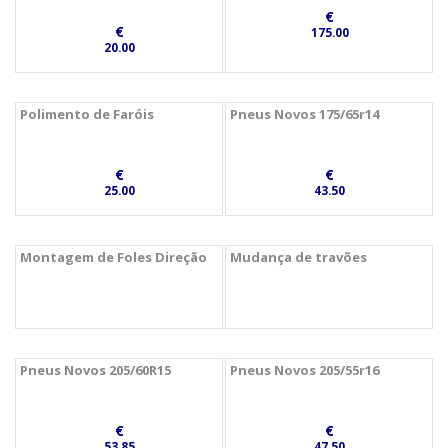
€
€
175.00
20.00
Polimento de Faróis
Pneus Novos 175/65r14
€
€
25.00
43.50
Montagem de Foles Direção
Mudança de travões
Pneus Novos 205/60R15
Pneus Novos 205/55r16
€
€
53.85
47.50