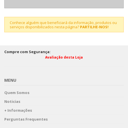
Conhece alguém que beneficiará da informação, produtos ou
serviços disponibilizados nesta página?
PARTILHE-NOS!
Compre com Segurança:
Avaliação desta Loja
MENU
Quem Somos
Noticias
+ Informações
Perguntas Frequentes