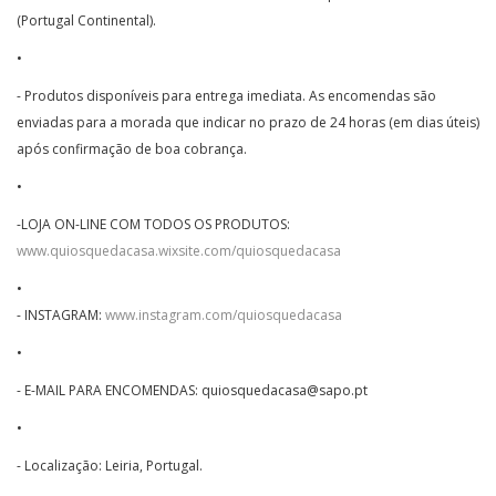
(Portugal Continental).
•
- Produtos disponíveis para entrega imediata. As encomendas são
enviadas para a morada que indicar no prazo de 24 horas (em dias úteis)
após confirmação de boa cobrança.
•
-LOJA ON-LINE COM TODOS OS PRODUTOS:
www.quiosquedacasa.wixsite.com/quiosquedacasa
•
- INSTAGRAM:
www.instagram.com/quiosquedacasa
•
- E-MAIL PARA ENCOMENDAS: quiosquedacasa@sapo.pt
•
- Localização: Leiria, Portugal.