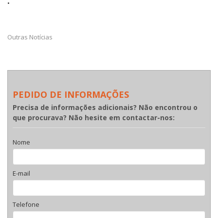
•
Outras Notícias
PEDIDO DE INFORMAÇÕES
Precisa de informações adicionais? Não encontrou o
que procurava? Não hesite em contactar-nos:
Nome
E-mail
Telefone