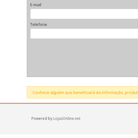
E-mail
Telefone
Conhece alguém que beneficiará da informação, produto
Powered by
LojasOnline.net