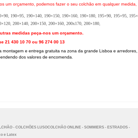
-nos um orçamento, podemos fazer o seu colchão em qualquer medida,
0×90, 190×95, 190×140, 190×150, 190×160, 190×180, 195×90, 195×95, 195×
0×120, 200×140, 200×150, 200×160, 200x170, 200×180,
outras medidas peça-nos um orçamento.
gue
21 430 10 70 ou 96 274 00 13
montagem e entrega gratuita na zona da grande Lisboa e arredores
,
dependendo dos valores de encomenda.
CHÃO - COLCHÕES LUSOCOLCHÃO ONLINE - SOMMIERS - ESTRADOS -
o e Latex