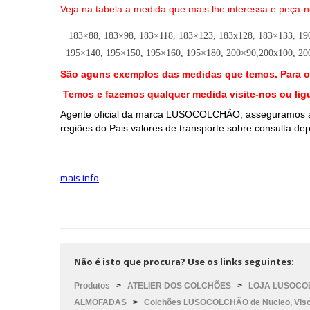
Veja na tabela a medida que mais lhe interessa e peça
183×88, 183×98, 183×118, 183×123, 183x128, 183×133, 19
195×140, 195×150, 195×160, 195×180, 200×90,200x100, 20
São aguns exemplos das medidas que temos. Para 
Temos e fazemos qualquer medida visite-nos ou li
Agente oficial da marca LUSOCOLCHÃO, asseguramos a 
regiões do Pais valores de transporte sobre consulta 
mais info
Não é isto que procura? Use os links seguintes:
Produtos
>
ATELIER DOS COLCHÕES
>
LOJA LUSOCOL
ALMOFADAS
>
Colchões LUSOCOLCHÃO de Nucleo, Visc