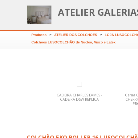
ATELIER GALERI
>
>
Produtos
ATELIER DOS COLCHÕES
LOJA LUSOCOLCHÃ
Colchões LUSOCOLCHÃO de Nucleo, Visco e Latex
CADEIRA CHARLES EAMES -
Cama C
CADEIRA DSW REPLICA
CHERRY
P
DEIRA SERPA LOURINI
PROMOÇÃO
COLCHÃO EKO ROLLER 16 LUSOCOLCH