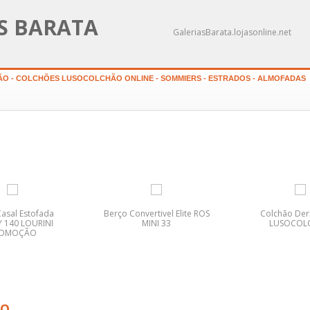
AS BARATA
GaleriasBarata.lojasonline.net
O - COLCHÕES LUSOCOLCHÃO ONLINE - SOMMIERS - ESTRADOS - ALMOFADAS
asal Estofada
Berço Convertivel Elite ROS
Colchão De
 140 LOURINI
MINI 33
LUSOCOL
ROMOÇÃO
ÃO