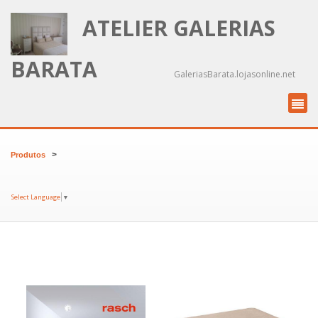
ATELIER GALERIAS
BARATA
GaleriasBarata.lojasonline.net
>
Produtos
Select Language
▼