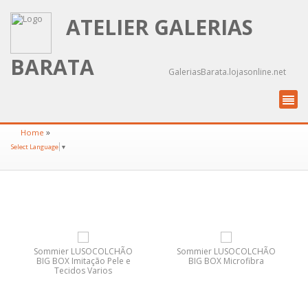
ATELIER GALERIAS
BARATA
GaleriasBarata.lojasonline.net
»
Home
Select Language
▼
Sommier LUSOCOLCHÃO
Sommier LUSOCOLCHÃO
BIG BOX Imitação Pele e
BIG BOX Microfibra
Tecidos Varios