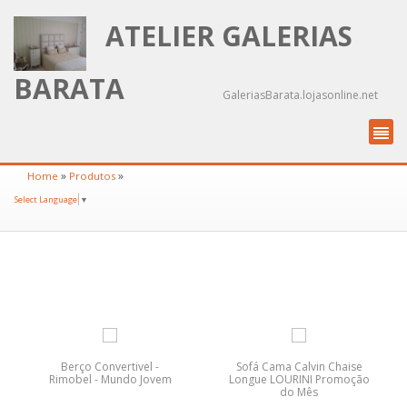
ATELIER GALERIAS
BARATA
GaleriasBarata.lojasonline.net
»
»
Home
Produtos
Select Language
▼
Berço Convertivel -
Sofá Cama Calvin Chaise
Rimobel - Mundo Jovem
Longue LOURINI Promoção
do Mês