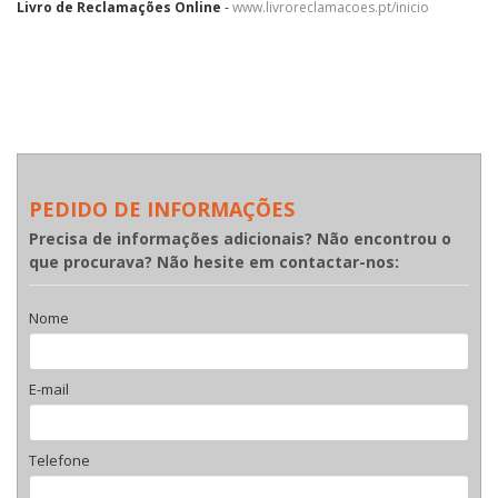
Livro de Reclamações Online
-
www.livroreclamacoes.pt/inicio
PEDIDO DE INFORMAÇÕES
Precisa de informações adicionais? Não encontrou o
que procurava? Não hesite em contactar-nos:
Nome
E-mail
Telefone