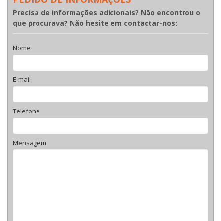
Precisa de informações adicionais? Não encontrou o
que procurava? Não hesite em contactar-nos:
Nome
E-mail
Telefone
Mensagem