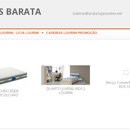
AS BARATA
GaleriasBarata.lojasonline.net
>
OURINI - LOJA LOURINI
CADEIRAS LOURINI PROMOÇÃO
Berço Converti
ROS 1
QUARTO JUVENIL KIDS 2
CHÃO EDEN
LOURINI
OCOLCHÃO