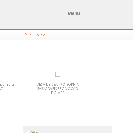
Menu
Select Language
▼
vel Sofá -
MESA DE CENTRO SOPHIA
Cama Casal Estof
8C
SARIMOVEIS PROMOÇÃO
MAJESTIC 140 LOUR
DO MÊS
PROMOÇÃO