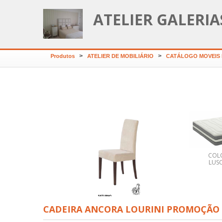
ATELIER GALERI
>
>
Produtos
ATELIER DE MOBILIÁRIO
CATÁLOGO MOVEIS L
COL
Colchão VISCOAR
LUS
LUSOCOLCHÃO
CADEIRA SATURNO
CADEIRA ANCORA LOURINI PROMOÇÃO
LOURINI PROMOÇÃO