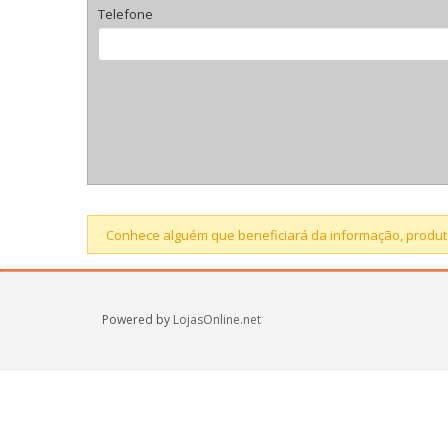
Telefone
Conhece alguém que beneficiará da informação, produto
Powered by
LojasOnline.net