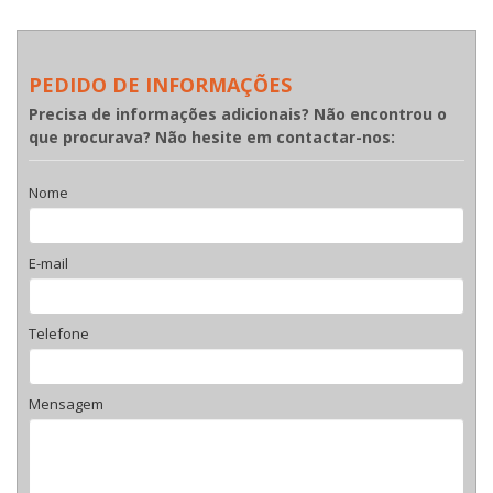
PEDIDO DE INFORMAÇÕES
Precisa de informações adicionais? Não encontrou o
que procurava? Não hesite em contactar-nos:
Nome
E-mail
Telefone
Mensagem