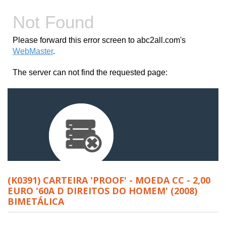
(K0391) CARTEIRA 'PROOF' - MOEDA CC - 2,00
EURO '60A D DIREITOS DO HOMEM' (2008)
BIMETÁLICA