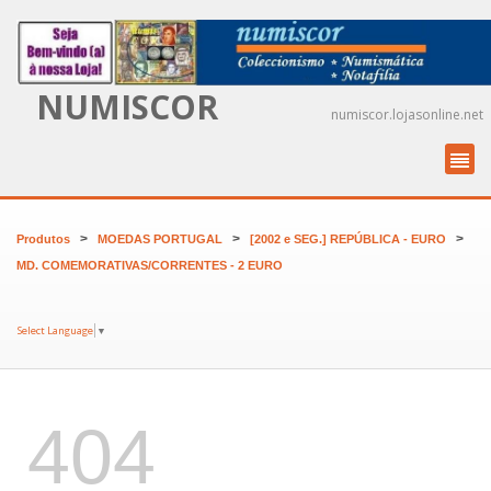
NUMISCOR
numiscor.lojasonline.net
>
>
>
Produtos
MOEDAS PORTUGAL
[2002 e SEG.] REPÚBLICA - EURO
MD. COMEMORATIVAS/CORRENTES - 2 EURO
Select Language
▼